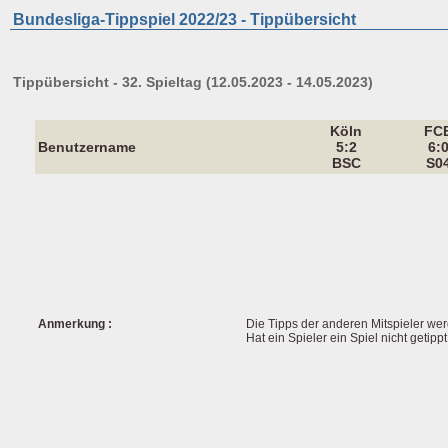
Bundesliga-Tippspiel 2022/23 - Tippübersicht
Tippübersicht - 32. Spieltag (12.05.2023 - 14.05.2023)
Köln
FC
Benutzername
5:2
6:
BSC
S0
Anmerkung :
Die Tipps der anderen Mitspieler wer
Hat ein Spieler ein Spiel nicht getipp