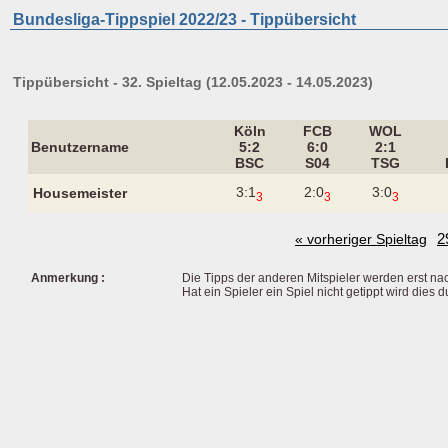
Bundesliga-Tippspiel 2022/23 - Tippübersicht
Tippübersicht - 32. Spieltag (12.05.2023 - 14.05.2023)
Köln
FCB
WOL
Benutzername
5:2
6:0
2:1
BSC
S04
TSG
3:1
2:0
3:0
Housemeister
3
3
3
2
« vorheriger Spieltag
Anmerkung :
Die Tipps der anderen Mitspieler werden erst na
Hat ein Spieler ein Spiel nicht getippt wird dies 