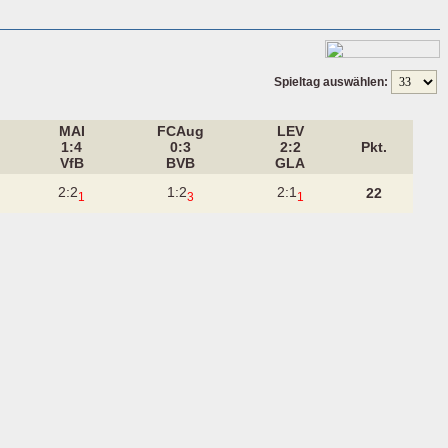
Spieltag auswählen:
MAI
FCAug
LEV
1:4
0:3
2:2
Pkt.
VfB
BVB
GLA
2:2
1:2
2:1
22
1
3
1