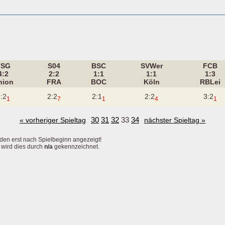
TSG
S04
BSC
SVWer
FCB
4:2
2:2
1:1
1:1
1:3
nion
FRA
BOC
Köln
RBLei
:2
2:2
2:1
2:2
3:2
1
7
1
4
1
30
31
32
33
34
« vorheriger Spieltag
nächster Spieltag »
den erst nach Spielbeginn angezeigt!
t wird dies durch
n/a
gekennzeichnet.