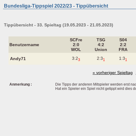
Bundesliga-Tippspiel 2022/23 - Tippübersicht
Tippübersicht - 33. Spieltag (19.05.2023 - 21.05.2023)
SCFre
TSG
S04
Benutzername
2:0
4:2
2:2
WOL
Union
FRA
3:2
2:3
1:3
Andy71
3
1
1
« vorheriger Spieltag
Anmerkung :
Die Tipps der anderen Mitspieler werden erst na
Hat ein Spieler ein Spiel nicht getippt wird dies 