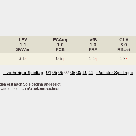
LEV
FCAug
VfB
GLA
1:1
1:0
1:3
3:0
SVWer
FCB
FRA
RBLei
3:1
0:5
1:1
1:2
1
1
1
1
04
05
06
07
08
09
10
11
« vorheriger Spieltag
nächster Spieltag »
den erst nach Spielbeginn angezeigt!
t wird dies durch
n/a
gekennzeichnet.