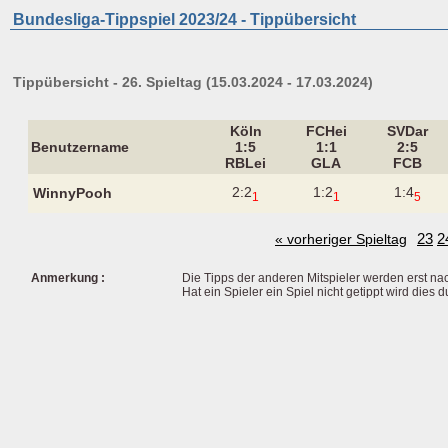
Bundesliga-Tippspiel 2023/24 - Tippübersicht
Tippübersicht - 26. Spieltag (15.03.2024 - 17.03.2024)
Köln
FCHei
SVDar
Benutzername
1:5
1:1
2:5
RBLei
GLA
FCB
2:2
1:2
1:4
WinnyPooh
1
1
5
23
2
« vorheriger Spieltag
Anmerkung :
Die Tipps der anderen Mitspieler werden erst na
Hat ein Spieler ein Spiel nicht getippt wird dies 