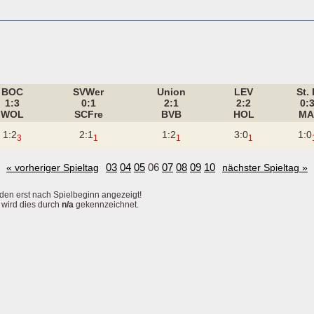
BOC
SVWer
Union
LEV
St. 
1:3
0:1
2:1
2:2
0:
WOL
SCFre
BVB
HOL
MA
1:2
2:1
1:2
3:0
1:0
3
1
1
1
03
04
05
06
07
08
09
10
« vorheriger Spieltag
nächster Spieltag »
den erst nach Spielbeginn angezeigt!
t wird dies durch
n/a
gekennzeichnet.