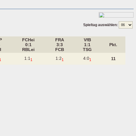
Spieltag auswählen:
P
FCHei
FRA
VfB
3
0:1
3:3
1:1
Pkt.
I
RBLei
FCB
TSG
1:1
1:2
4:0
11
1
1
1
1