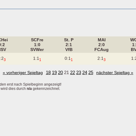
CHei
SCFre
St. P
MAI
W
0:2
1:0
2:1
2:0
1
HSV
SVWer
VfB
FCAug
B
:2
1:1
0:1
2:1
1:
3
1
1
3
18
19
20
21
22
23
24
25
« vorheriger Spieltag
nächster Spieltag »
den erst nach Spielbeginn angezeigt!
t wird dies durch
n/a
gekennzeichnet.