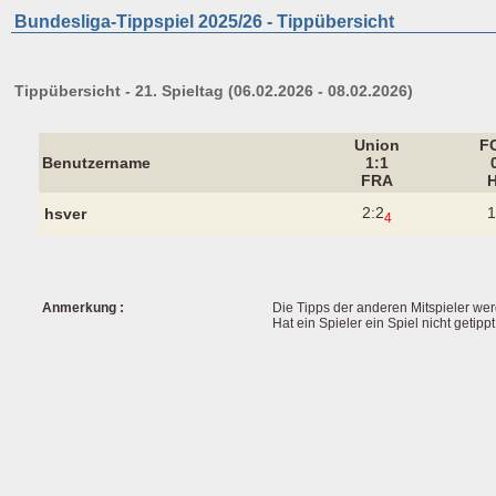
Bundesliga-Tippspiel 2025/26 - Tippübersicht
Tippübersicht - 21. Spieltag (06.02.2026 - 08.02.2026)
Union
F
Benutzername
1:1
FRA
2:2
1
hsver
4
Anmerkung :
Die Tipps der anderen Mitspieler wer
Hat ein Spieler ein Spiel nicht getipp