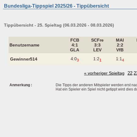
Bundesliga-Tippspiel 2025/26 - Tippübersicht
Tippübersicht - 25. Spieltag (06.03.2026 - 08.03.2026)
FCB
SCFre
MAI
Benutzername
4:1
3:3
2:2
GLA
LEV
VfB
4:0
1:2
1:1
Gewinner514
3
1
4
22
2
« vorheriger Spieltag
Anmerkung :
Die Tipps der anderen Mitspieler werden erst na
Hat ein Spieler ein Spiel nicht getippt wird dies 