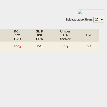
Spieltag auswählen:
Köln
St. P
Union
1:2
0:0
1:4
Pkt.
BVB
FRA
SVWer
0:2
1:3
1:0
27
3
1
1