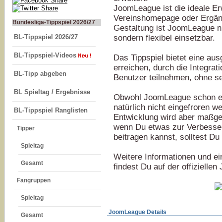
JoomLeague ist die ideale Er
Vereinshomepage oder Ergänzu
Bundesliga-Tippspiel 2026/27
Gestaltung ist JoomLeague ni
BL-Tippspiel 2026/27
sondern flexibel einsetzbar.
BL-Tippspiel-Videos
Das Tippspiel bietet eine au
erreichen, durch die Integrat
BL-Tipp abgeben
Benutzer teilnehmen, ohne 
BL Spieltag / Ergebnisse
Obwohl JoomLeague schon ein
natürlich nicht eingefroren w
BL-Tippspiel Ranglisten
Entwicklung wird aber maßgeb
wenn Du etwas zur Verbesse
Tipper
beitragen kannst, solltest Du
Spieltag
Weitere Informationen und ei
Gesamt
findest Du auf der offiziel
Fangruppen
Spieltag
JoomLeague Details
Gesamt