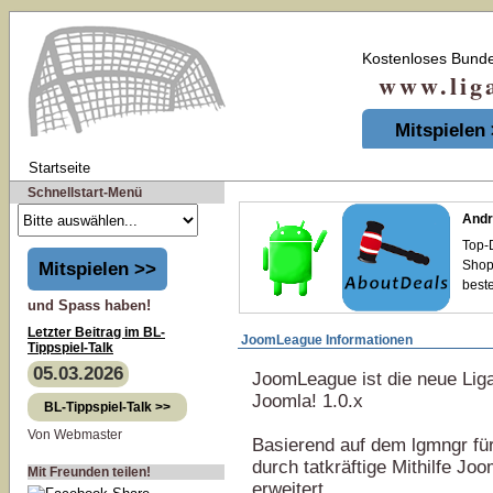
Kostenloses Bunde
www.liga-t
Mitspielen
Startseite
Schnellstart-Menü
Andr
Top-D
Shop
Mitspielen >>
beste
und Spass haben!
Letzter Beitrag im BL-
JoomLeague Informationen
Tippspiel-Talk
05.03.2026
JoomLeague ist die neue Ligav
Joomla! 1.0.x
BL-Tippspiel-Talk >>
Von Webmaster
Basierend auf dem lgmngr 
durch tatkräftige Mithilfe J
Mit Freunden teilen!
erweitert.