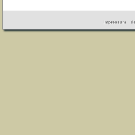
Impressum
dev