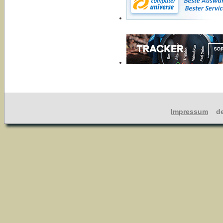
Impressum
dev