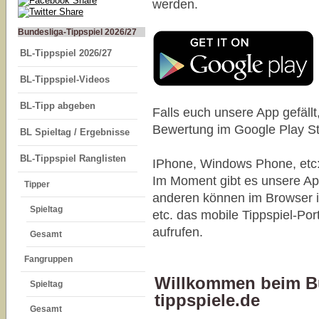
werden.
Bundesliga-Tippspiel 2026/27
BL-Tippspiel 2026/27
BL-Tippspiel-Videos
BL-Tipp abgeben
Falls euch unsere App gefällt
Bewertung im Google Play St
BL Spieltag / Ergebnisse
BL-Tippspiel Ranglisten
IPhone, Windows Phone, etc
Im Moment gibt es unsere App 
Tipper
anderen können im Browser 
Spieltag
etc. das mobile Tippspiel-Port
aufrufen.
Gesamt
Fangruppen
Willkommen beim Bu
Spieltag
tippspiele.de
Gesamt