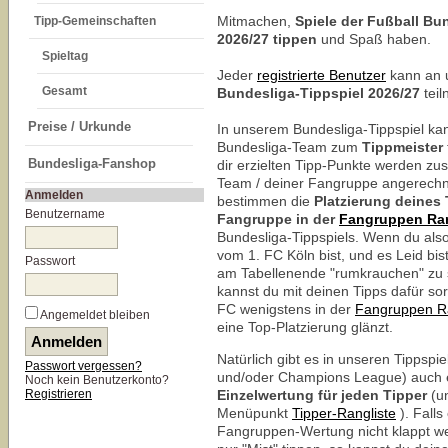
Mitmachen,
Spiele der Fußball Bu
Tipp-Gemeinschaften
2026/27 tippen
und Spaß haben.
Spieltag
Jeder
registrierte Benutzer
kann an 
Gesamt
Bundesliga-Tippspiel 2026/27
tei
Preise / Urkunde
In unserem Bundesliga-Tippspiel ka
Bundesliga-Team zum
Tippmeister
Bundesliga-Fanshop
dir erzielten Tipp-Punkte werden zu
Team / deiner Fangruppe angerechn
Anmelden
bestimmen die
Platzierung deines 
Benutzername
Fangruppe in der
Fangruppen Ran
Bundesliga-Tippspiels. Wenn du als
vom 1. FC Köln bist, und es Leid bi
Passwort
am Tabellenende "rumkrauchen" zu
kannst du mit deinen Tipps dafür so
FC wenigstens in der
Fangruppen Ra
Angemeldet bleiben
eine Top-Platzierung glänzt.
Natürlich gibt es in unseren Tippspi
Passwort vergessen?
und/oder Champions League) auch 
Noch kein Benutzerkonto?
Registrieren
Einzelwertung für jeden Tipper
(u
Menüpunkt
Tipper-Rangliste
). Falls
Fangruppen-Wertung nicht klappt we