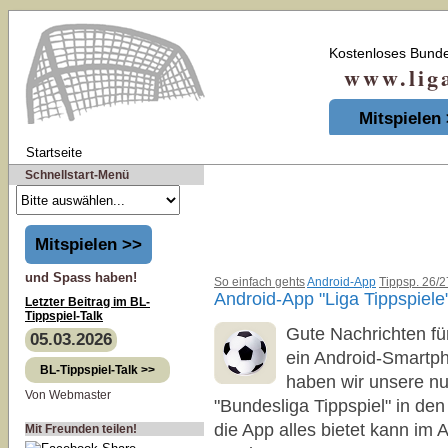
Kostenloses Bunde
www.liga-t
Mitspielen
Startseite
Schnellstart-Menü
Mitspielen >>
und Spass haben!
So einfach gehts
Android-App
Tippsp. 26/2
Android-App "Liga Tippspiele
Letzter Beitrag im BL-
Tippspiel-Talk
Gute Nachrichten für
05.03.2026
ein Android-Smartph
BL-Tippspiel-Talk >>
haben wir unsere nu
Von Webmaster
"Bundesliga Tippspiel" in de
die App alles bietet kann im
Mit Freunden teilen!