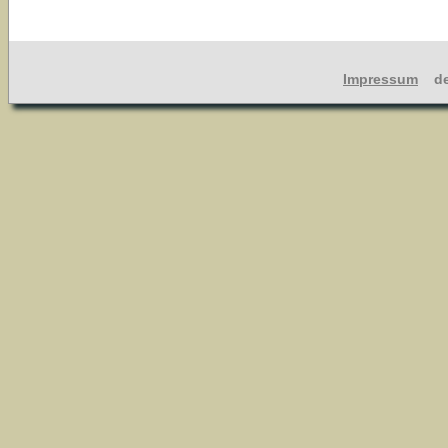
Impressum
dev