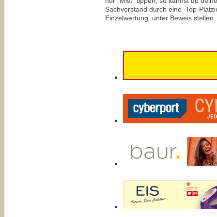
nur "Mist" tippen, so kannst du dein
Sachverstand durch eine Top-Platzi
Einzelwertung unter Beweis stellen.