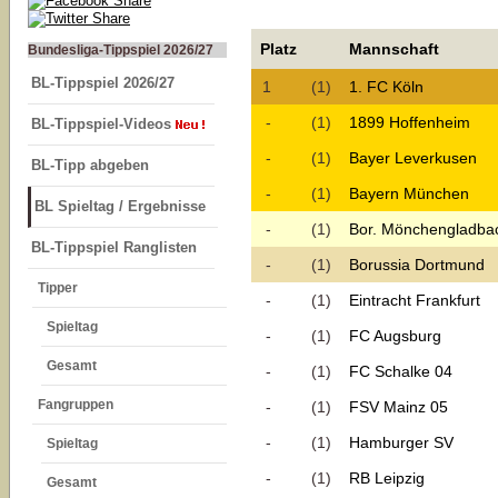
Platz
Mannschaft
Bundesliga-Tippspiel 2026/27
BL-Tippspiel 2026/27
1
(1)
1. FC Köln
-
(1)
1899 Hoffenheim
BL-Tippspiel-Videos
-
(1)
Bayer Leverkusen
BL-Tipp abgeben
-
(1)
Bayern München
BL Spieltag / Ergebnisse
-
(1)
Bor. Mönchengladba
BL-Tippspiel Ranglisten
-
(1)
Borussia Dortmund
Tipper
-
(1)
Eintracht Frankfurt
Spieltag
-
(1)
FC Augsburg
Gesamt
-
(1)
FC Schalke 04
Fangruppen
-
(1)
FSV Mainz 05
-
(1)
Hamburger SV
Spieltag
-
(1)
RB Leipzig
Gesamt