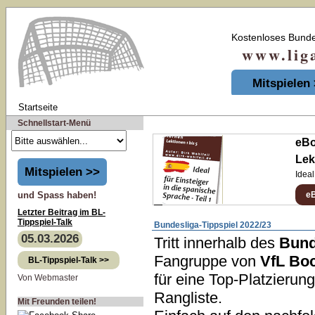
Kostenloses Bunde
www.liga-t
Mitspielen
Startseite
Schnellstart-Menü
eBo
Lek
Mitspielen >>
Ideal
und Spass haben!
e
Letzter Beitrag im BL-
Tippspiel-Talk
Bundesliga-Tippspiel 2022/23
05.03.2026
Tritt innerhalb des
Bund
Fangruppe von
VfL Bo
BL-Tippspiel-Talk >>
für eine Top-Platzierun
Von Webmaster
Rangliste.
Mit Freunden teilen!