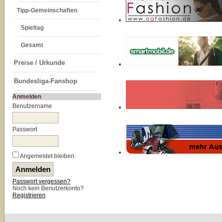
Tipp-Gemeinschaften
Spieltag
Gesamt
Preise / Urkunde
Bundesliga-Fanshop
Anmelden
Benutzername
Passwort
Angemeldet bleiben
Passwort vergessen?
Noch kein Benutzerkonto?
Registrieren