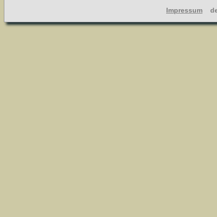
Impressum
dev