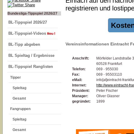
Einfach auf den nachfol
registrieren und lostipp
Bundesliga-Tippspiel 2026/27
BL-Tippspiel 2026/27
Kosten
BL-Tippspiel-Videos
Vereinsinformationen Eintracht F
BL-Tipp abgeben
BL Spieltag / Ergebnisse
Anschrift:
Mörfelder Landstraße 
60528 Frankfurt
BL-Tippspiel Ranglisten
Telefon:
069 - 955030
Fax:
069 - 95503110
Tipper
eMail:
info[at]eintracht-frankfu
Internet:
http://www.eintracht-fra
Spieltag
Präsident:
Peter Fischer
Manager:
Oliver Glasner
Gesamt
gegründet:
1899
Fangruppen
Spieltag
Gesamt