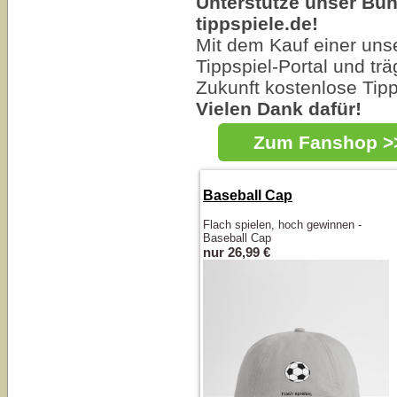
Unterstütze unser Bund
tippspiele.de!
Mit dem Kauf einer unse
Tippspiel-Portal und trä
Zukunft kostenlose Tip
Vielen Dank dafür!
Zum Fanshop >
Baseball Cap
Flach spielen, hoch gewinnen -
Baseball Cap
nur 26,99 €