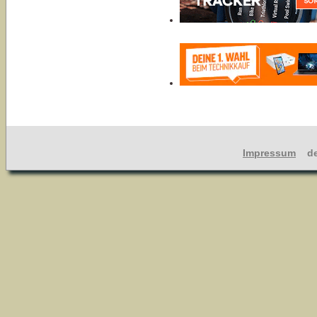
Impressum
dev