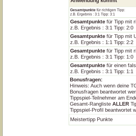
Anwendung kommt
Gesamtpunkte
für richtigen Tipp:
z.B. Ergebnis : 3:1 Tipp: 3:1
Gesamtpunkte
für Tipp mit r
z.B. Ergebnis : 3:1 Tipp: 2:0
Gesamtpunkte
für Tipp mit 
z.B. Ergebnis : 1:1 Tipp: 2:2
Gesamtpunkte
für Tipp mit 
z.B. Ergebnis : 3:1 Tipp: 1:0
Gesamtpunkte
für einen fal
z.B. Ergebnis : 3:1 Tipp: 1:1
Bonusfragen:
Hinweis: Auch wenn deine TG 
Bonusfragen beantwortet wer
Tippspiel-Teilnehmer am Ende
Gesamt-Rangliste
ALLER
Ti
Tippspiel-Profil beantwortet 
Meistertipp Punkte