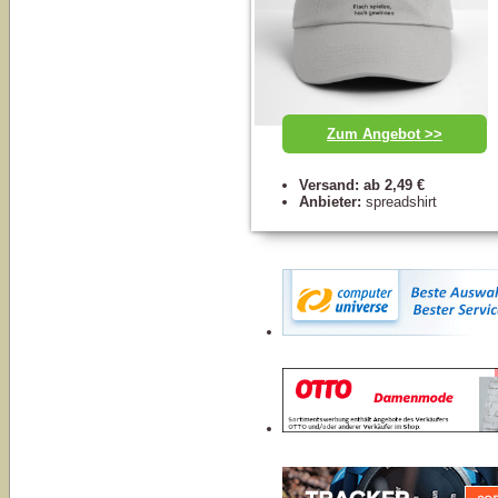
Zum Angebot >>
Versand: ab 2,49 €
Anbieter:
spreadshirt