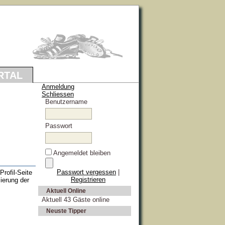
RTAL
Anmeldung
Schliessen
Benutzername
Passwort
Angemeldet bleiben
Passwort vergessen
|
 Profil-Seite
Registrieren
ierung der
Aktuell Online
Aktuell 43 Gäste online
Neuste Tipper