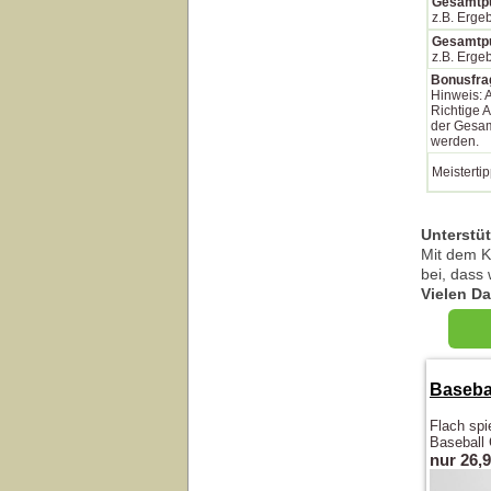
Gesamtp
z.B. Ergeb
Gesamtp
z.B. Ergeb
Bonusfra
Hinweis: 
Richtige 
der Gesam
werden.
Meisterti
Unterstüt
Mit dem Ka
bei, dass 
Vielen Da
Baseba
Flach spi
Baseball
nur 26,9