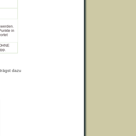
 werden.
Punkte in
ortet
 OHNE
ipp.
 trägst dazu