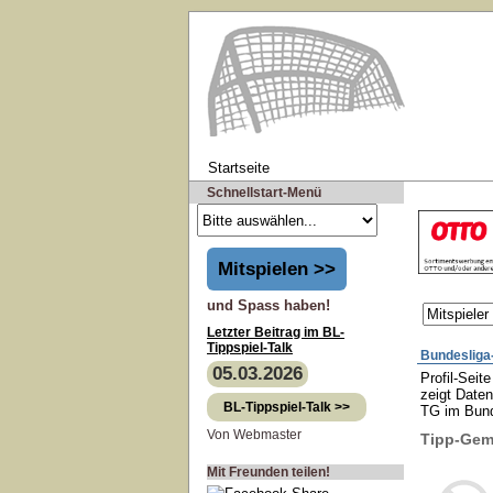
Startseite
Schnellstart-Menü
Mitspielen >>
und Spass haben!
Letzter Beitrag im BL-
Tippspiel-Talk
Bundesliga-
05.03.2026
Profil-Sei
zeigt Daten
BL-Tippspiel-Talk >>
TG im Bund
Von Webmaster
Tipp-Gem
Mit Freunden teilen!