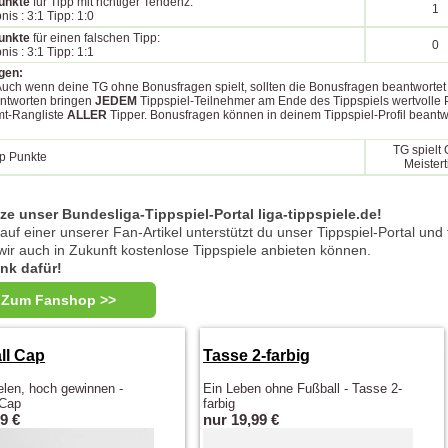
unkte
für Tipp mit richtiger Tendenz:
1
nis : 3:1 Tipp: 1:0
unkte
für einen falschen Tipp:
0
nis : 3:1 Tipp: 1:1
gen:
Auch wenn deine TG ohne Bonusfragen spielt, sollten die Bonusfragen beantwortet
Antworten bringen
JEDEM
Tippspiel-Teilnehmer am Ende des Tippspiels wertvolle 
t-Rangliste
ALLER
Tipper. Bonusfragen können in deinem Tippspiel-Profil beantw
TG spielt
pp Punkte
Meistert
ze unser Bundesliga-Tippspiel-Portal liga-tippspiele.de!
uf einer unserer Fan-Artikel unterstützt du unser Tippspiel-Portal und
wir auch in Zukunft kostenlose Tippspiele anbieten können.
nk dafür!
Zum Fanshop >>
ll Cap
Tasse 2-farbig
elen, hoch gewinnen -
Ein Leben ohne Fußball - Tasse 2-
 Cap
farbig
9 €
nur 19,99 €