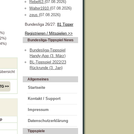
Rebel63
(07.08.2026)
Walter1910
(07.08.2026)
zeus
(07.08.2026)
Bundesliga 26/27:
81 Tipper
8%)
Registrieren / Mitspielen >>
72%)
Bundesliga-Tippspiel News
74%)
Bundesliga-Tippspiel
Handy-App (3. März)
BL-Tippspiel 2022/23
Rückrunde (3. Jan)
übersicht
Allgemeines
 TG >>
Startseite
Kontakt / Support
Impressum
pp
Datenschutzerklärung
Tippspiele