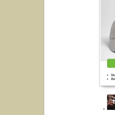
Ve
An