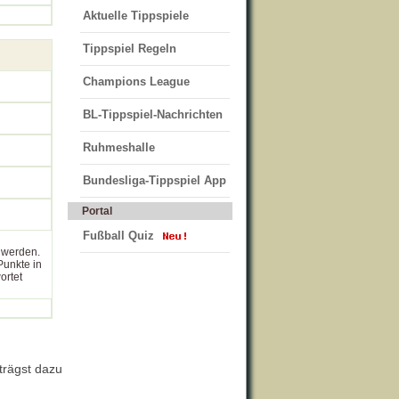
Aktuelle Tippspiele
Tippspiel Regeln
Champions League
BL-Tippspiel-Nachrichten
Ruhmeshalle
Bundesliga-Tippspiel App
Portal
Fußball Quiz
 werden.
Punkte in
ortet
 trägst dazu