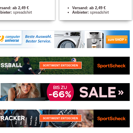
rsand: ab 2,49 €
Versand: ab 2,49 €
bieter:
spreadshirt
Anbieter:
spreadshirt