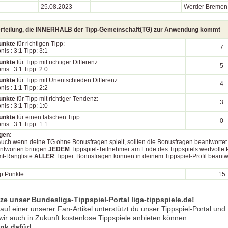
25.08.2023
-
Werder Bremen
rteilung, die INNERHALB der Tipp-Gemeinschaft(TG) zur Anwendung kommt
unkte
für richtigen Tipp:
7
nis : 3:1 Tipp: 3:1
unkte
für Tipp mit richtiger Differenz:
5
nis : 3:1 Tipp: 2:0
unkte
für Tipp mit Unentschieden Differenz:
4
nis : 1:1 Tipp: 2:2
unkte
für Tipp mit richtiger Tendenz:
3
nis : 3:1 Tipp: 1:0
unkte
für einen falschen Tipp:
0
nis : 3:1 Tipp: 1:1
gen:
Auch wenn deine TG ohne Bonusfragen spielt, sollten die Bonusfragen beantwortet
Antworten bringen
JEDEM
Tippspiel-Teilnehmer am Ende des Tippspiels wertvolle 
t-Rangliste
ALLER
Tipper. Bonusfragen können in deinem Tippspiel-Profil beantw
pp Punkte
15
ze unser Bundesliga-Tippspiel-Portal liga-tippspiele.de!
uf einer unserer Fan-Artikel unterstützt du unser Tippspiel-Portal und
wir auch in Zukunft kostenlose Tippspiele anbieten können.
nk dafür!