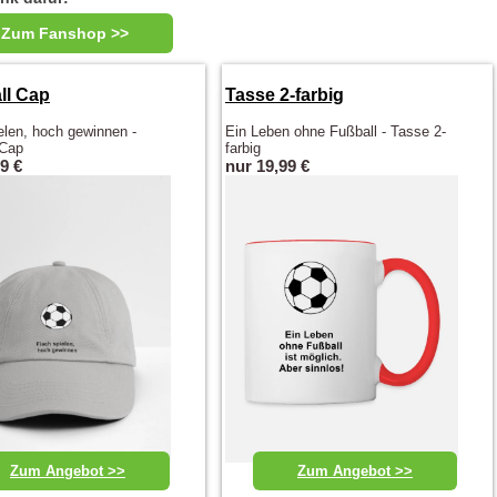
Zum Fanshop >>
ll Cap
Tasse 2-farbig
elen, hoch gewinnen -
Ein Leben ohne Fußball - Tasse 2-
 Cap
farbig
9 €
nur 19,99 €
Zum Angebot >>
Zum Angebot >>