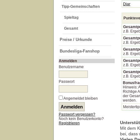
Diar
Tipp-Gemeinschaften
Spieltag
Punkteve
Gesamtp
Gesamt
z.B. Ergeb
Gesamtp
Preise / Urkunde
z.B. Ergeb
Gesamtp
Bundesliga-Fanshop
z.B. Ergeb
Gesamtp
Anmelden
z.B. Ergeb
Benutzername
Gesamtp
z.B. Ergeb
Passwort
Bonusfra
Hinweis: 
Richtige 
der Gesam
Angemeldet bleiben
werden.
Meisterti
Passwort vergessen?
Noch kein Benutzerkonto?
Unterstüt
Registrieren
Mit dem Ka
bei, dass 
Vielen Da