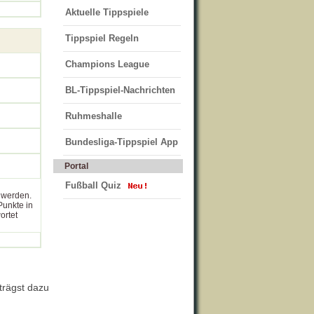
Aktuelle Tippspiele
Tippspiel Regeln
Champions League
BL-Tippspiel-Nachrichten
Ruhmeshalle
Bundesliga-Tippspiel App
Portal
Fußball Quiz
 werden.
Punkte in
ortet
 trägst dazu