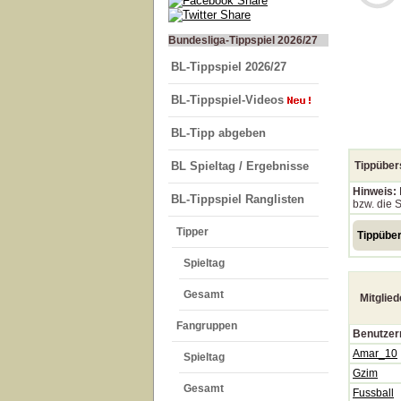
Bundesliga-Tippspiel 2026/27
BL-Tippspiel 2026/27
BL-Tippspiel-Videos
BL-Tipp abgeben
BL Spieltag / Ergebnisse
Tippüber
Hinweis:
BL-Tippspiel Ranglisten
bzw. die 
Tipper
Tippüber
Spieltag
Gesamt
Mitglie
Fangruppen
Benutze
Amar_10
Spieltag
Gzim
Gesamt
Fussball