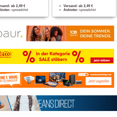
rsand: ab 2,49 €
Versand: ab 2,49 €
bieter:
spreadshirt
Anbieter:
spreadshirt