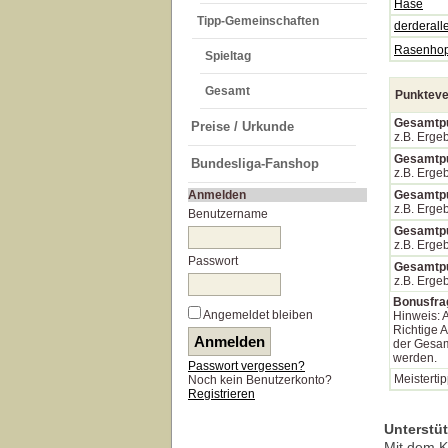
Hase
Tipp-Gemeinschaften
derderall
Rasenhop
Spieltag
Gesamt
Punkteve
Gesamtp
Preise / Urkunde
z.B. Ergeb
Gesamtp
Bundesliga-Fanshop
z.B. Ergeb
Anmelden
Gesamtp
z.B. Ergeb
Benutzername
Gesamtp
z.B. Ergeb
Passwort
Gesamtp
z.B. Ergeb
Bonusfra
Angemeldet bleiben
Hinweis: 
Richtige 
der Gesam
werden.
Passwort vergessen?
Meisterti
Noch kein Benutzerkonto?
Registrieren
Unterstüt
Mit dem Ka