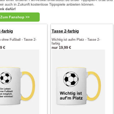
wir auch in Zukunft kostenlose Tippspiele anbieten können.
nk dafür!
Zum Fanshop >>
-farbig
Tasse 2-farbig
 ohne Fußball - Tasse 2-
Wichtig ist aufm Platz - Tasse 2-
farbig
9 €
nur 19,99 €