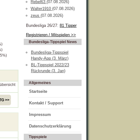
Rebel63
(07.08.2026)
Walter1910
(07.08.2026)
zeus
(07.08.2026)
Bundesliga 26/27:
81 Tipper
Registrieren / Mitspielen >>
Bundesliga-Tippspiel News
%)
%)
Bundesliga-Tippspiel
25%)
Handy-App (3. März)
BL-Tippspiel 2022/23
Rückrunde (3. Jan)
Allgemeines
übersicht
Startseite
 TG >>
Kontakt / Support
Impressum
Datenschutzerklärung
Tippspiele