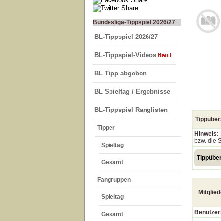
Bundesliga-Tippspiel 2026/27
BL-Tippspiel 2026/27
BL-Tippspiel-Videos
BL-Tipp abgeben
BL Spieltag / Ergebnisse
BL-Tippspiel Ranglisten
Tippüber
Tipper
Hinweis:
bzw. die 
Spieltag
Tippüber
Gesamt
Fangruppen
Mitglie
Spieltag
Benutze
Gesamt