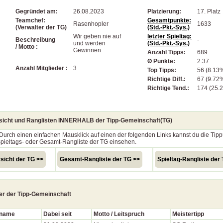
Gegründet am:
26.08.2023
Platzierung:
17. Platz
Teamchef:
Gesamtpunkte:
Rasenhopler
1633
(Verwalter der TG)
(Std.-Pkt.-Sys.)
Wir geben nie auf
letzter Spieltag:
Beschreibung
-
und werden
(Std.-Pkt.-Sys.)
/ Motto :
Gewinnen
Anzahl Tipps:
689
Ø Punkte:
2.37
Anzahl Mitglieder :
3
Top Tipps:
56 (8.13
Richtige Diff.:
67 (9.72
Richtige Tend.:
174 (25.
sicht und Ranglisten INNERHALB der Tipp-Gemeinschaft(TG)
Durch einen einfachen Mausklick auf einen der folgenden Links kannst du die Tipp
Spieltags- oder Gesamt-Rangliste der TG einsehen.
sicht der TG >>
Gesamt-Rangliste der TG >>
Spieltag-Rangliste der
der der Tipp-Gemeinschaft
rname
Dabei seit
Motto / Leitspruch
Meistertipp