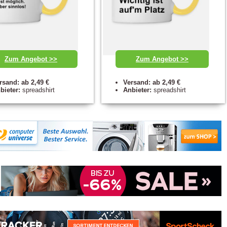
Zum Angebot >>
Zum Angebot >>
rsand: ab 2,49 €
Versand: ab 2,49 €
bieter:
spreadshirt
Anbieter:
spreadshirt