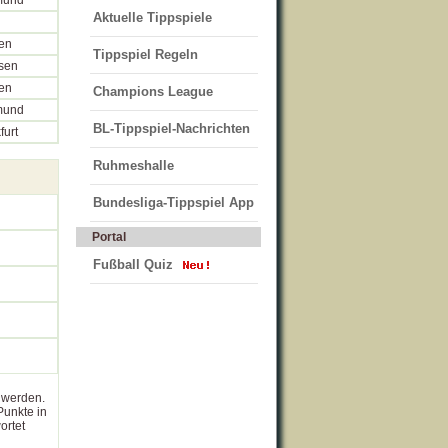
mund
Aktuelle Tippspiele
en
Tippspiel Regeln
sen
en
Champions League
mund
BL-Tippspiel-Nachrichten
furt
Ruhmeshalle
Bundesliga-Tippspiel App
Portal
Fußball Quiz
 werden.
Punkte in
ortet