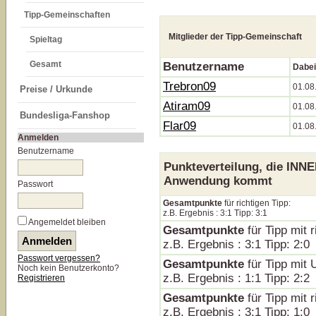
Tipp-Gemeinschaften
Mitglieder der Tipp-Gemeinschaft
Spieltag
Gesamt
Benutzername
Dabei
Trebron09
01.08
Preise / Urkunde
Atiram09
01.08
Bundesliga-Fanshop
Flar09
01.08
Anmelden
Benutzername
Punkteverteilung, die INN
Anwendung kommt
Passwort
Gesamtpunkte
für richtigen Tipp:
z.B. Ergebnis : 3:1 Tipp: 3:1
Angemeldet bleiben
Gesamtpunkte
für Tipp mit r
z.B. Ergebnis : 3:1 Tipp: 2:0
Passwort vergessen?
Gesamtpunkte
für Tipp mit 
Noch kein Benutzerkonto?
z.B. Ergebnis : 1:1 Tipp: 2:2
Registrieren
Gesamtpunkte
für Tipp mit 
z.B. Ergebnis : 3:1 Tipp: 1:0