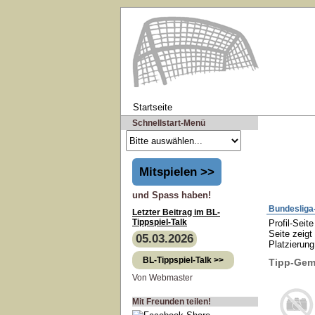
Startseite
Schnellstart-Menü
Mitspielen >>
und Spass haben!
Bundesliga-
Letzter Beitrag im BL-
Tippspiel-Talk
Profil-Sei
Seite zeigt
05.03.2026
Platzierung
BL-Tippspiel-Talk >>
Tipp-Gem
Von Webmaster
Mit Freunden teilen!