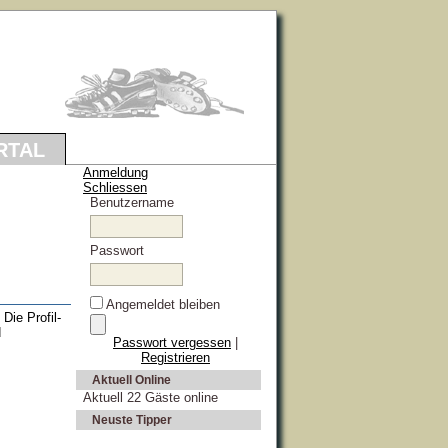
RTAL
Anmeldung
Schliessen
Benutzername
Passwort
Angemeldet bleiben
. Die Profil-
d
Passwort vergessen
|
Registrieren
Aktuell Online
Aktuell 22 Gäste online
Neuste Tipper