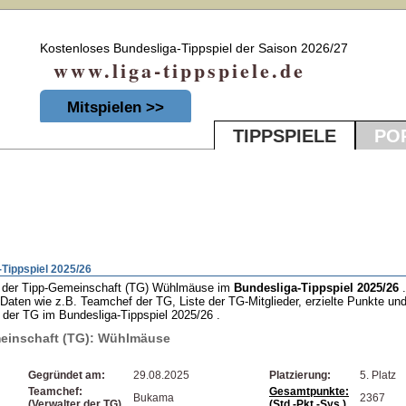
Kostenloses Bundesliga-Tippspiel der Saison 2026/27
www.liga-tippspiele.de
Mitspielen >>
TIPPSPIELE
PO
Tippspiel 2025/26
te der Tipp-Gemeinschaft (TG) Wühlmäuse im
Bundesliga-Tippspiel 2025/26
 Daten wie z.B. Teamchef der TG, Liste der TG-Mitglieder, erzielte Punkte un
 der TG im Bundesliga-Tippspiel 2025/26 .
einschaft (TG): Wühlmäuse
Gegründet am:
29.08.2025
Platzierung:
5. Platz
Teamchef:
Gesamtpunkte:
Bukama
2367
(Verwalter der TG)
(Std.-Pkt.-Sys.)