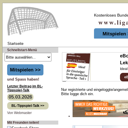
Kostenloses Bunde
www.liga-t
Mitspielen
Startseite
Schnellstart-Menü
eBo
Lek
Ideal
Mitspielen >>
e
und Spass haben!
Letzter Beitrag im BL-
Nur registrierte und eingeloggte/angeme
Tippspiel-Talk
Bitte logge dich ein.
05.03.2026
BL-Tippspiel-Talk >>
Von Webmaster
Mit Freunden teilen!