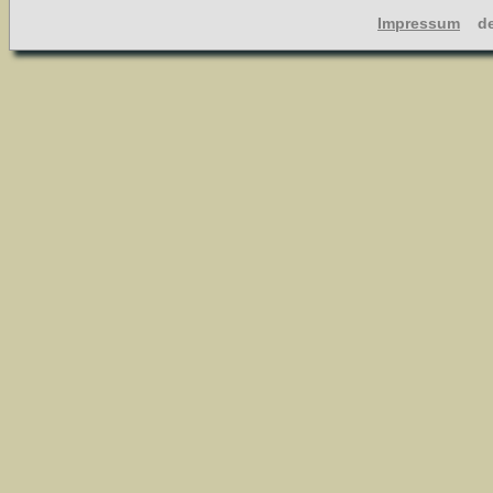
Impressum
dev