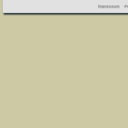
Impressum
dev