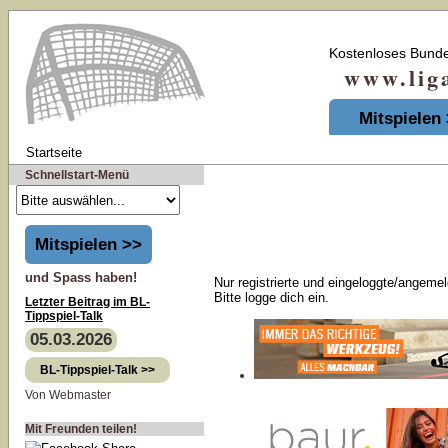
Kostenloses Bunde
www.liga-t
Mitspielen
Startseite
Schnellstart-Menü
Mitspielen >>
und Spass haben!
Nur registrierte und eingeloggte/angeme
Bitte logge dich ein.
Letzter Beitrag im BL-
Tippspiel-Talk
05.03.2026
BL-Tippspiel-Talk >>
Von Webmaster
Mit Freunden teilen!