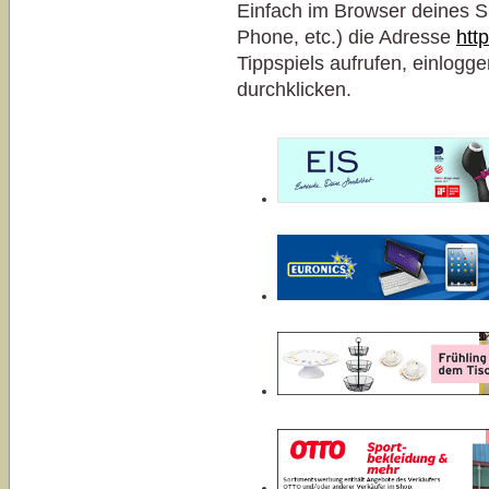
Einfach im Browser deines 
Phone, etc.) die Adresse
http
Tippspiels aufrufen, einlogg
durchklicken.