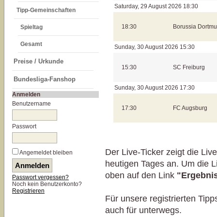
Saturday, 29 August 2026 18:30
Tipp-Gemeinschaften
18:30
Borussia Dortm
Spieltag
Gesamt
Sunday, 30 August 2026 15:30
Preise / Urkunde
15:30
SC Freiburg
Bundesliga-Fanshop
Sunday, 30 August 2026 17:30
Anmelden
Benutzername
17:30
FC Augsburg
Passwort
Der Live-Ticker zeigt die Li
Angemeldet bleiben
heutigen Tages an. Um die Li
oben auf den Link
"Ergebnis
Passwort vergessen?
Noch kein Benutzerkonto?
Registrieren
Für unsere registrierten Tipp
auch für unterwegs.