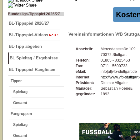
Kosten
Bundesliga-Tippspiel 2026/27
BL-Tippspiel 2026/27
Vereinsinformationen VfB Stuttgar
BL-Tippspiel-Videos
BL-Tipp abgeben
Anschrift:
Mercedesstraße 109
70372 Stuttgart
BL Spieltag / Ergebnisse
Telefon:
01805 - 8325463
Fax:
0711 - 5500733
BL-Tippspiel Ranglisten
eMail:
info[at]vfb-stuttgart.de
Internet:
http://www.vfb-stuttgart
Tipper
Präsident:
Dietmar Allgaier
Manager:
Sebastian Hoeneß
Spieltag
gegründet:
1893
Gesamt
Fangruppen
Spieltag
Gesamt