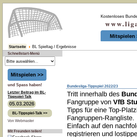
Kostenloses Bunde
www.liga-t
Mitspielen
BL Spieltag / Ergebnisse
Startseite
Schnellstart-Menü
Mitspielen >>
und Spass haben!
Bundesliga-Tippspiel 2022/23
Letzter Beitrag im BL-
Tritt innerhalb des
Bund
Tippspiel-Talk
Fangruppe von
VfB Stu
05.03.2026
Tipps für eine Top-Plat
BL-Tippspiel-Talk >>
Fangruppen-Rangliste.
Von Webmaster
Einfach auf den nachfol
Mit Freunden teilen!
registrieren und lostipp