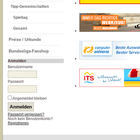
Tipp-Gemeinschaften
Spieltag
Gesamt
Preise / Urkunde
Bundesliga-Fanshop
Anmelden
Benutzername
Passwort
Angemeldet bleiben
Passwort vergessen?
Noch kein Benutzerkonto?
Registrieren