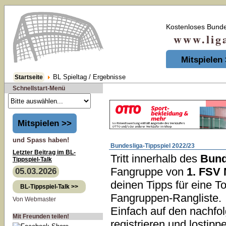
Kostenloses Bunde
www.liga-t
Mitspielen
BL Spieltag / Ergebnisse
Startseite
Schnellstart-Menü
Mitspielen >>
und Spass haben!
Bundesliga-Tippspiel 2022/23
Letzter Beitrag im BL-
Tritt innerhalb des
Bund
Tippspiel-Talk
Fangruppe von
1. FSV 
05.03.2026
deinen Tipps für eine T
BL-Tippspiel-Talk >>
Fangruppen-Rangliste.
Von Webmaster
Einfach auf den nachfol
Mit Freunden teilen!
registrieren und lostipp