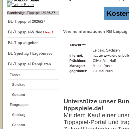
Kosten
Bundesliga-Tippspiel 2026/27
BL-Tippspiel 2026/27
Vereinsinformationen RB Leipzig
BL-Tippspiel-Videos
BL-Tipp abgeben
Anschrift:
Leipzig, Sachsen
BL Spieltag / Ergebnisse
Internet:
http://www.dierotenbul
Präsident:
Oliver Mintzlaff
BL-Tippspiel Ranglisten
Manager:
Marco Rose
gegründet:
19. Mai 2009
Tipper
Spieltag
Gesamt
Unterstütze unser Bund
Fangruppen
tippspiele.de!
Mit dem Kauf einer unse
Spieltag
Tippspiel-Portal und trä
Gesamt
Zukunft kostenlose Tip