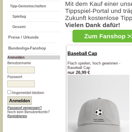
Mit dem Kauf einer unse
Tipp-Gemeinschaften
Tippspiel-Portal und trä
Spieltag
Zukunft kostenlose Tip
Vielen Dank dafür!
Gesamt
Zum Fanshop >
Preise / Urkunde
Bundesliga-Fanshop
Baseball Cap
Anmelden
Benutzername
Flach spielen, hoch gewinnen -
Baseball Cap
nur 26,99 €
Passwort
Angemeldet bleiben
Passwort vergessen?
Noch kein Benutzerkonto?
Registrieren