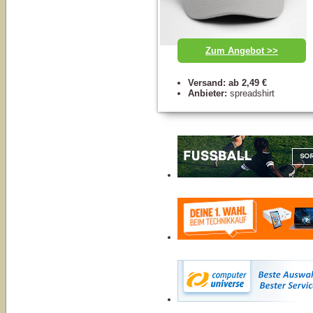
Zum Angebot >>
Versand: ab 2,49 €
Anbieter:
spreadshirt