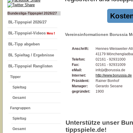
Bundesliga-Tippspiel 2026/27
Kosten
BL-Tippspiel 2026/27
BL-Tippspiel-Videos
Vereinsinformationen Borussia 
BL-Tipp abgeben
Anschrift:
Hennes-Weisweiler-All
41179 Mönchengladba
BL Spieltag / Ergebnisse
Telefon:
02161 - 92931000
Fax:
02161 - 92931009
BL-Tippspiel Ranglisten
eMail:
info[at]borussia.de
Internet:
http://www.borussia.de
Tipper
Präsident:
Rainer Bonhof
Manager:
Gerardo Seoane
Spieltag
gegründet:
1900
Gesamt
Fangruppen
Spieltag
Unterstütze unser Bund
tippspiele.de!
Gesamt