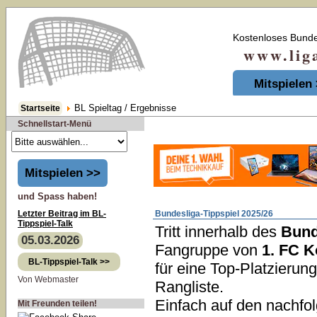
Kostenloses Bunde
www.liga-t
Mitspielen
BL Spieltag / Ergebnisse
Startseite
Schnellstart-Menü
Mitspielen >>
und Spass haben!
Letzter Beitrag im BL-
Bundesliga-Tippspiel 2025/26
Tippspiel-Talk
Tritt innerhalb des
Bund
05.03.2026
Fangruppe von
1. FC K
BL-Tippspiel-Talk >>
für eine Top-Platzierun
Von Webmaster
Rangliste.
Einfach auf den nachfol
Mit Freunden teilen!