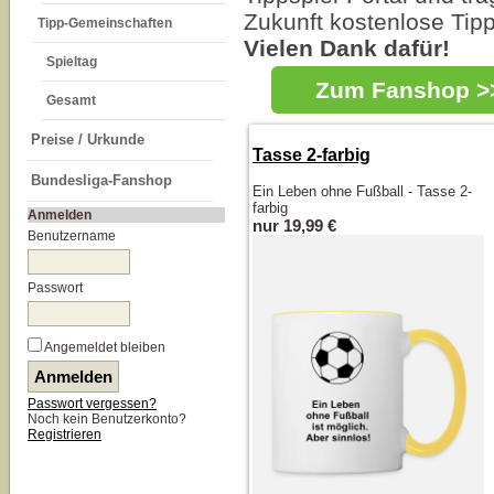
Zukunft kostenlose Tip
Tipp-Gemeinschaften
Vielen Dank dafür!
Spieltag
Zum Fanshop >
Gesamt
Preise / Urkunde
Tasse 2-farbig
Bundesliga-Fanshop
Ein Leben ohne Fußball - Tasse 2-
farbig
Anmelden
nur 19,99 €
Benutzername
Passwort
Angemeldet bleiben
Passwort vergessen?
Noch kein Benutzerkonto?
Registrieren