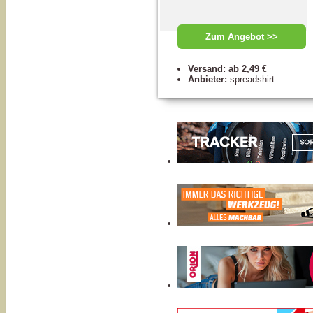
Zum Angebot >>
Versand: ab 2,49 €
Anbieter:
spreadshirt