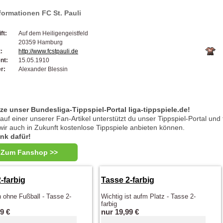
formationen FC St. Pauli
ft:
Auf dem Heiligengeistfeld
20359 Hamburg
:
http://www.fcstpauli.de
nt:
15.05.1910
r:
Alexander Blessin
ze unser Bundesliga-Tippspiel-Portal liga-tippspiele.de!
uf einer unserer Fan-Artikel unterstützt du unser Tippspiel-Portal und
wir auch in Zukunft kostenlose Tippspiele anbieten können.
nk dafür!
Zum Fanshop >>
-farbig
Tasse 2-farbig
 ohne Fußball - Tasse 2-
Wichtig ist aufm Platz - Tasse 2-
farbig
9 €
nur 19,99 €