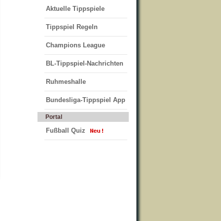
Aktuelle Tippspiele
Tippspiel Regeln
Champions League
BL-Tippspiel-Nachrichten
Ruhmeshalle
Bundesliga-Tippspiel App
Portal
Fußball Quiz