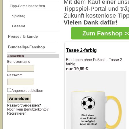
Mit dem Kauf einer unse
Tipp-Gemeinschaften
Tippspiel-Portal und trä
Zukunft kostenlose Tip
Spieltag
Vielen Dank dafür!
Gesamt
Zum Fanshop >
Preise / Urkunde
Bundesliga-Fanshop
Tasse 2-farbig
Anmelden
Ein Leben ohne Fußball - Tasse 2-
Benutzername
farbig
nur 19,99 €
Passwort
Angemeldet bleiben
Passwort vergessen?
Noch kein Benutzerkonto?
Registrieren