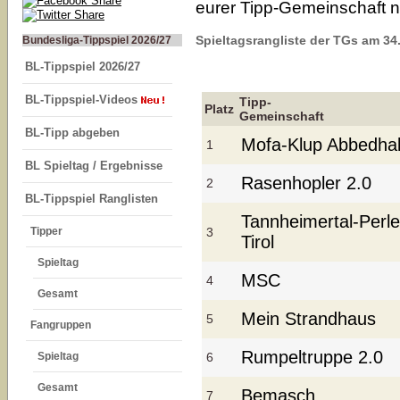
eurer Tipp-Gemeinschaft 
Spieltagsrangliste der TGs am 3
Bundesliga-Tippspiel 2026/27
BL-Tippspiel 2026/27
BL-Tippspiel-Videos
Tipp-
Platz
Gemeinschaft
BL-Tipp abgeben
Mofa-Klup Abbedha
1
BL Spieltag / Ergebnisse
Rasenhopler 2.0
2
BL-Tippspiel Ranglisten
Tannheimertal-Perle
Tipper
3
Tirol
Spieltag
MSC
4
Gesamt
Mein Strandhaus
5
Fangruppen
Rumpeltruppe 2.0
Spieltag
6
Gesamt
Bemasch
7