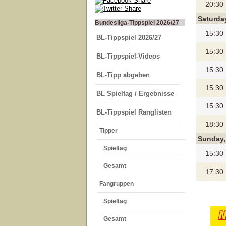
20:30
Saturda
Bundesliga-Tippspiel 2026/27
15:30
BL-Tippspiel 2026/27
15:30
BL-Tippspiel-Videos
15:30
BL-Tipp abgeben
15:30
BL Spieltag / Ergebnisse
15:30
BL-Tippspiel Ranglisten
18:30
Tipper
Sunday,
Spieltag
15:30
Gesamt
17:30
Fangruppen
Spieltag
Gesamt