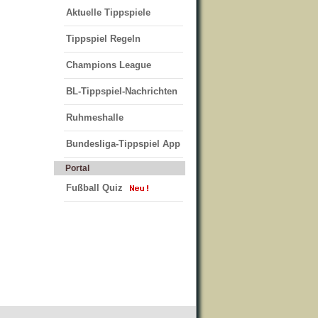
Aktuelle Tippspiele
Tippspiel Regeln
Champions League
BL-Tippspiel-Nachrichten
Ruhmeshalle
Bundesliga-Tippspiel App
Portal
Fußball Quiz