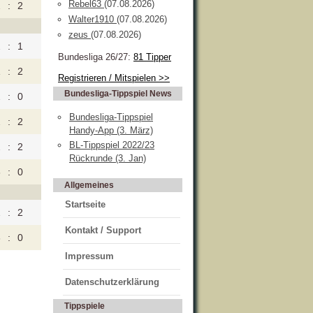
Rebel63
(07.08.2026)
2
:
2
Walter1910
(07.08.2026)
zeus
(07.08.2026)
2
:
1
Bundesliga 26/27:
81 Tipper
1
:
2
Registrieren / Mitspielen >>
Bundesliga-Tippspiel News
2
:
0
Bundesliga-Tippspiel
2
:
2
Handy-App (3. März)
BL-Tippspiel 2022/23
2
:
2
Rückrunde (3. Jan)
3
:
0
Allgemeines
Startseite
2
:
2
Kontakt / Support
3
:
0
Impressum
Datenschutzerklärung
Tippspiele