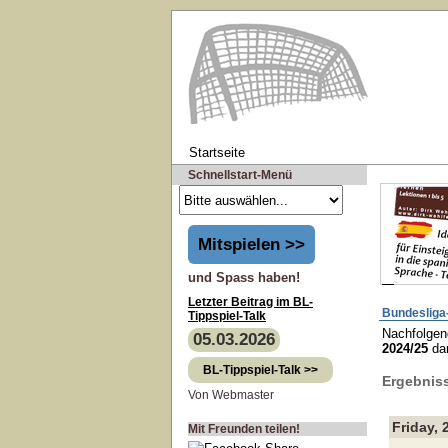
Startseite
Schnellstart-Menü
Mitspielen >>
und Spass haben!
Letzter Beitrag im BL-
Bundesliga-
Tippspiel-Talk
Nachfolgen
05.03.2026
2024/25
da
BL-Tippspiel-Talk >>
Ergebniss
Von Webmaster
Friday, 
Mit Freunden teilen!