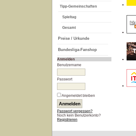
Tipp-Gemeinschaften
Spieltag
Gesamt
Preise / Urkunde
Bundesliga-Fanshop
Anmelden
Benutzername
Passwort
Angemeldet bleiben
Passwort vergessen?
Noch kein Benutzerkonto?
Registrieren