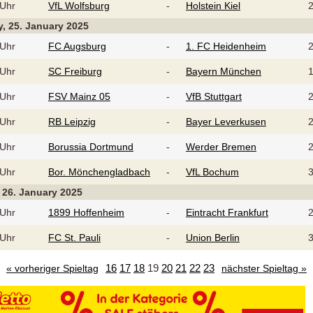
 Uhr
VfL Wolfsburg
-
Holstein Kiel
y, 25. January 2025
 Uhr
FC Augsburg
-
1. FC Heidenheim
 Uhr
SC Freiburg
-
Bayern München
 Uhr
FSV Mainz 05
-
VfB Stuttgart
 Uhr
RB Leipzig
-
Bayer Leverkusen
 Uhr
Borussia Dortmund
-
Werder Bremen
 Uhr
Bor. Mönchengladbach
-
VfL Bochum
 26. January 2025
 Uhr
1899 Hoffenheim
-
Eintracht Frankfurt
 Uhr
FC St. Pauli
-
Union Berlin
16
17
18
19
20
21
22
23
« vorheriger Spieltag
nächster Spieltag »