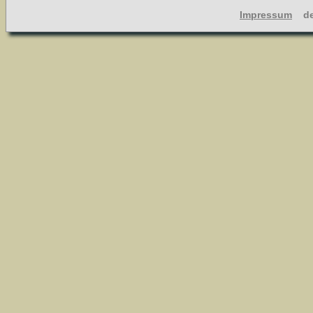
Impressum
dev