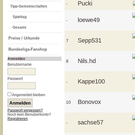
Pucki
-
Tipp-Gemeinschaften
Spieltag
loewe49
-
Gesamt
Preise / Urkunde
Sepp531
7
Bundesliga-Fanshop
Anmelden
Nils.hd
8
Benutzername
Passwort
Kappe100
-
Angemeldet bleiben
Bonovox
10
Passwort vergessen?
Noch kein Benutzerkonto?
Registrieren
sachse57
-