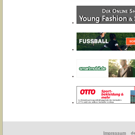
Impressum
dev