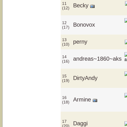
11
Becky
(12
)
12
Bonovox
(17
)
13
perny
(10
)
14
andreas~1860~aks
(16
)
15
DirtyAndy
(19
)
16
Armine
(18
)
17
Daggi
(20
)