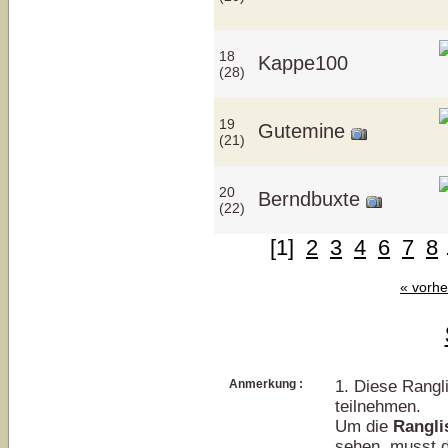
18
Kappe100
(28
)
19
Gutemine
(21
)
20
Berndbuxte
(22
)
[1]
2
3
4
6
7
8
« vorhe
Anmerkung :
1. Diese Rangl
teilnehmen.
Um die
Rangli
sehen, musst d