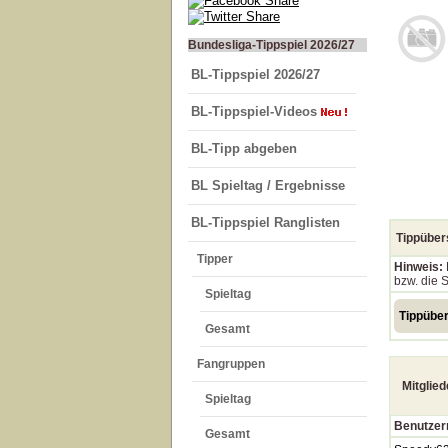
Bundesliga-Tippspiel 2026/27
BL-Tippspiel 2026/27
BL-Tippspiel-Videos
BL-Tipp abgeben
BL Spieltag / Ergebnisse
BL-Tippspiel Ranglisten
Tippüber
Tipper
Hinweis:
bzw. die 
Spieltag
Tippüber
Gesamt
Fangruppen
Mitglie
Spieltag
Benutze
Gesamt