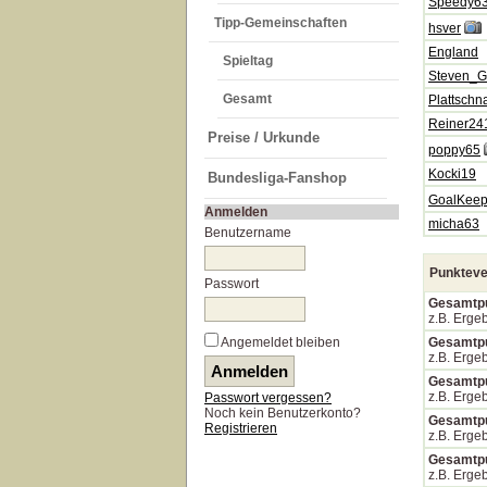
Speedy6
Tipp-Gemeinschaften
hsver
England
Spieltag
Steven_G
Gesamt
Plattschn
Reiner24
Preise / Urkunde
poppy65
Kocki19
Bundesliga-Fanshop
GoalKee
Anmelden
micha63
Benutzername
Punkteve
Passwort
Gesamtp
z.B. Ergeb
Angemeldet bleiben
Gesamtp
z.B. Ergeb
Gesamtp
z.B. Ergeb
Passwort vergessen?
Noch kein Benutzerkonto?
Gesamtp
Registrieren
z.B. Ergeb
Gesamtp
z.B. Ergeb