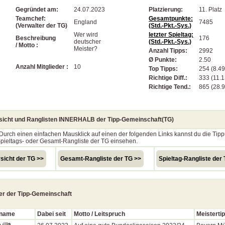
Gegründet am:
24.07.2023
Platzierung:
11. Platz
Teamchef:
Gesamtpunkte:
England
7485
(Verwalter der TG)
(Std.-Pkt.-Sys.)
Wer wird
letzter Spieltag:
Beschreibung
176
deutscher
(Std.-Pkt.-Sys.)
/ Motto :
Meister?
Anzahl Tipps:
2992
Ø Punkte:
2.50
Anzahl Mitglieder :
10
Top Tipps:
254 (8.4
Richtige Diff.:
333 (11.
Richtige Tend.:
865 (28.
sicht und Ranglisten INNERHALB der Tipp-Gemeinschaft(TG)
Durch einen einfachen Mausklick auf einen der folgenden Links kannst du die Tipp
Spieltags- oder Gesamt-Rangliste der TG einsehen.
sicht der TG >>
Gesamt-Rangliste der TG >>
Spieltag-Rangliste der
der der Tipp-Gemeinschaft
rname
Dabei seit
Motto / Leitspruch
Meisterti