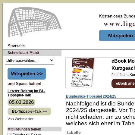
Kostenloses Bunde
www.liga-t
Mitspielen
Startseite
Schnellstart-Menü
eBook Mod
Kurzgesch
Mitspielen >>
9 einfache Ku
und Spass haben!
eBook ans
Letzter Beitrag im BL-
Tippspiel-Talk
Bundesliga-Tippspiel 2024/25
05.03.2026
Nachfolgend ist die Bundes
2024/25 dargestellt. Vor T
BL-Tippspiel-Talk >>
nicht schaden, um zu seh
Von Webmaster
welches sich eher im Tabel
Mit Freunden teilen!
Tabelle