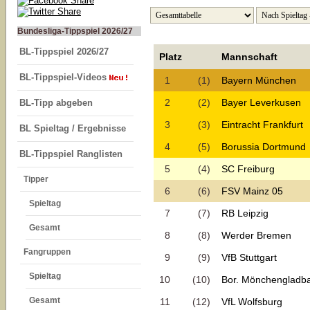
Bundesliga-Tippspiel 2026/27
BL-Tippspiel 2026/27
Platz
Mannschaft
BL-Tippspiel-Videos
1
(1)
Bayern München
2
(2)
Bayer Leverkusen
BL-Tipp abgeben
3
(3)
Eintracht Frankfurt
BL Spieltag / Ergebnisse
4
(5)
Borussia Dortmund
BL-Tippspiel Ranglisten
5
(4)
SC Freiburg
Tipper
6
(6)
FSV Mainz 05
Spieltag
7
(7)
RB Leipzig
Gesamt
8
(8)
Werder Bremen
Fangruppen
9
(9)
VfB Stuttgart
Spieltag
10
(10)
Bor. Mönchengladb
Gesamt
11
(12)
VfL Wolfsburg