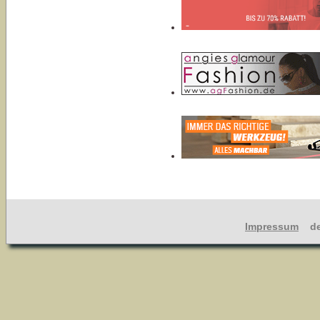
Impressum
dev