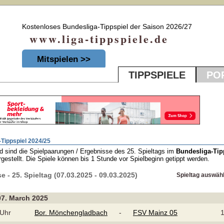
Kostenloses Bundesliga-Tippspiel der Saison 2026/27
www.liga-tippspiele.de
Mitspielen >>
TIPPSPIELE
PO
Tippspiel 2024/25
d sind die Spielpaarungen / Ergebnisse des 25. Spieltags im
Bundesliga-Tip
rgestellt. Die Spiele können bis 1 Stunde vor Spielbeginn getippt werden.
e - 25. Spieltag (07.03.2025 - 09.03.2025)
Spieltag auswäh
07. March 2025
 Uhr
Bor. Mönchengladbach
-
FSV Mainz 05