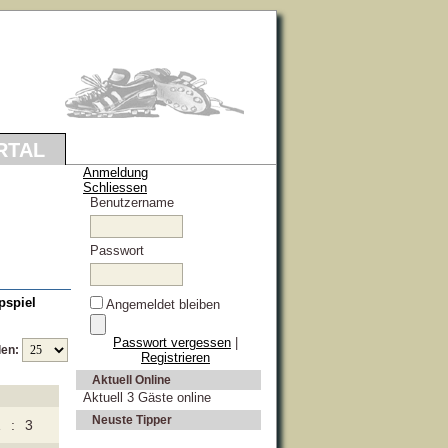
RTAL
Anmeldung
Schliessen
Benutzername
Passwort
pspiel
Angemeldet bleiben
Passwort vergessen
|
len:
Registrieren
Aktuell Online
Aktuell 3 Gäste online
Neuste Tipper
1
:
3