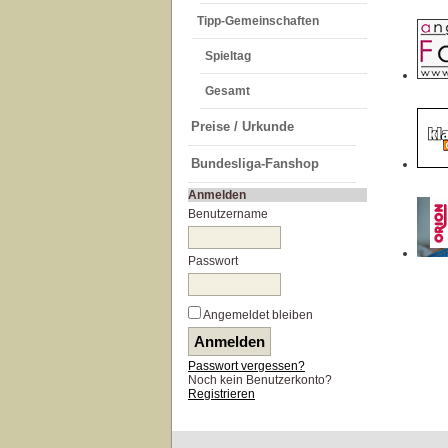
Tipp-Gemeinschaften
Spieltag
Gesamt
Preise / Urkunde
Bundesliga-Fanshop
Anmelden
Benutzername
Passwort
Angemeldet bleiben
Passwort vergessen?
Noch kein Benutzerkonto?
Registrieren