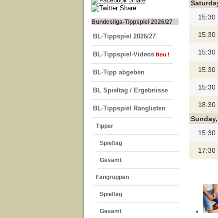
Saturda
15:30
Bundesliga-Tippspiel 2026/27
15:30
BL-Tippspiel 2026/27
15:30
BL-Tippspiel-Videos
15:30
BL-Tipp abgeben
15:30
BL Spieltag / Ergebnisse
18:30
BL-Tippspiel Ranglisten
Sunday,
Tipper
15:30
Spieltag
17:30
Gesamt
Fangruppen
Spieltag
Gesamt