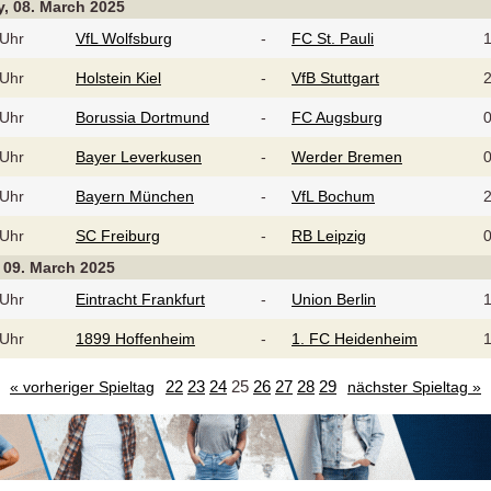
y, 08. March 2025
 Uhr
VfL Wolfsburg
-
FC St. Pauli
 Uhr
Holstein Kiel
-
VfB Stuttgart
 Uhr
Borussia Dortmund
-
FC Augsburg
 Uhr
Bayer Leverkusen
-
Werder Bremen
 Uhr
Bayern München
-
VfL Bochum
 Uhr
SC Freiburg
-
RB Leipzig
 09. March 2025
 Uhr
Eintracht Frankfurt
-
Union Berlin
 Uhr
1899 Hoffenheim
-
1. FC Heidenheim
22
23
24
25
26
27
28
29
« vorheriger Spieltag
nächster Spieltag »