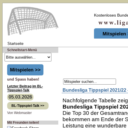
Kostenloses Bunde
www.liga-t
Mitspielen
Startseite
Schnellstart-Menü
Mitspielen >>
und Spass haben!
Letzter Beitrag im BL-
Bundesliga Tippspiel 2021/22 
Tippspiel-Talk
05.03.2026
Nachfolgende Tabelle zeigt
BL-Tippspiel-Talk >>
Bundesliga Tippspiel 20
Die Top 30 der Gesamtrang
Von Webmaster
bekommen am Ende der Sa
Mit Freunden teilen!
Leistung eine wunderbare