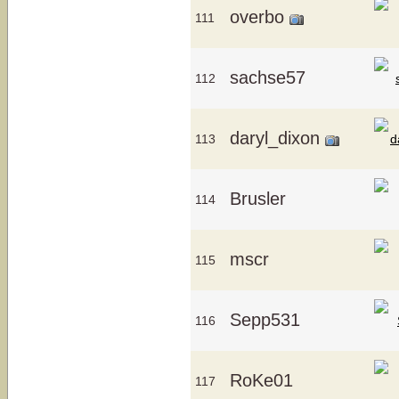
overbo
111
sachse57
112
daryl_dixon
113
Brusler
114
mscr
115
Sepp531
116
RoKe01
117