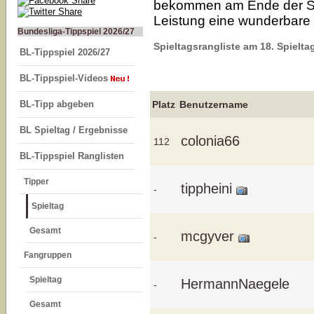
bekommen am Ende der Sa
Leistung eine wunderbare
Bundesliga-Tippspiel 2026/27
Spieltagsrangliste am 18. Spiel
BL-Tippspiel 2026/27
BL-Tippspiel-Videos
BL-Tipp abgeben
Platz
Benutzername
BL Spieltag / Ergebnisse
colonia66
112
BL-Tippspiel Ranglisten
Tipper
tippheini
-
Spieltag
Gesamt
mcgyver
-
Fangruppen
Spieltag
HermannNaegele
-
Gesamt