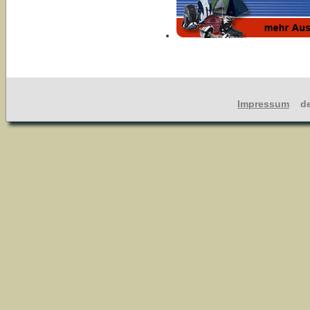
Impressum
dev