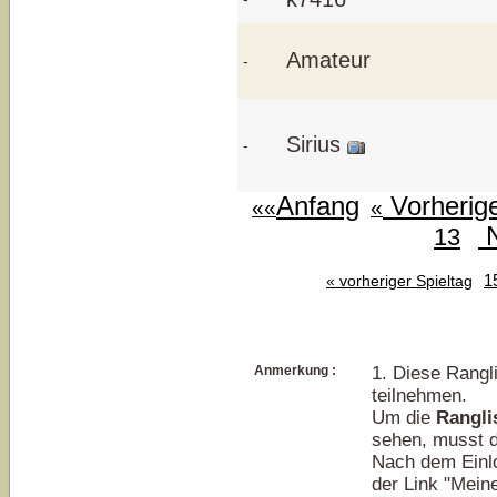
Amateur
-
Sirius
-
Anfang
Vorherig
««
«
N
13
1
« vorheriger Spieltag
Anmerkung :
1. Diese Rangl
teilnehmen.
Um die
Rangli
sehen, musst d
Nach dem Einl
der Link "Mein