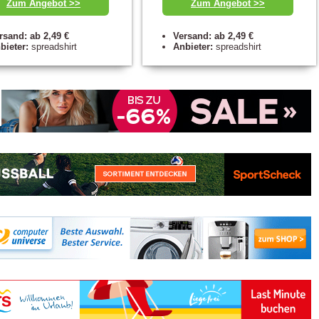
Zum Angebot >>
Zum Angebot >>
rsand: ab 2,49 €
Versand: ab 2,49 €
bieter:
spreadshirt
Anbieter:
spreadshirt