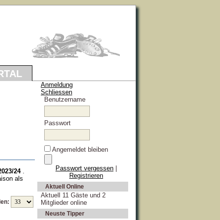
RTAL
Anmeldung
Schliessen
Benutzername
Passwort
Angemeldet bleiben
Passwort vergessen
|
2023/24
.
Registrieren
ison als
Aktuell Online
Aktuell 11 Gäste und 2
len:
Mitglieder online
Neuste Tipper