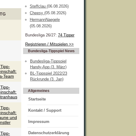
Steffclau
(06.08.2026)
Cheesy
(05.08.2026)
TG
HermannNaegele
(05.08.2026)
Bundesliga 26/27:
74 Tipper
Registrieren / Mitspielen >>
Bundesliga-Tippspiel News
Bundesliga-Tippspiel
Handy-App (3. März)
BL-Tippspiel 2022/23
Rückrunde (3. Jan)
Allgemeines
Startseite
Kontakt / Support
Impressum
Datenschutzerklärung