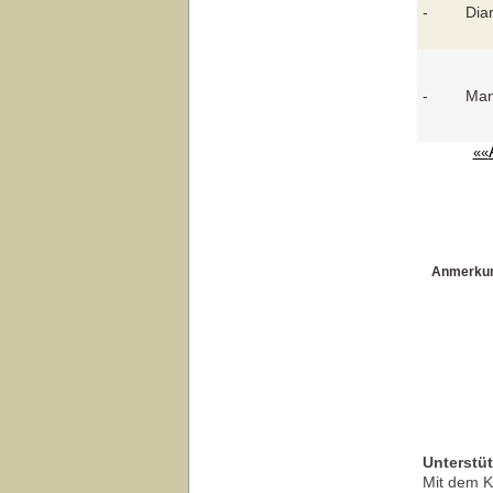
-
Dia
-
Man
««
Anmerkun
Unterstüt
Mit dem Ka