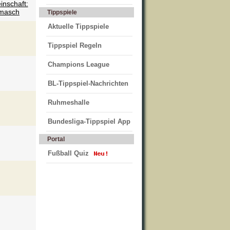
Tippspiele
Aktuelle Tippspiele
Tippspiel Regeln
Champions League
BL-Tippspiel-Nachrichten
Ruhmeshalle
Bundesliga-Tippspiel App
Portal
Fußball Quiz