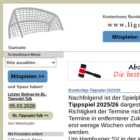
Kostenloses Bunde
www.liga-t
Mitspielen
Startseite
Schnellstart-Menü
Mitspielen >>
und Spass haben!
Bundesliga-Tippspiel 2025/26
Letzter Beitrag im BL-
Nachfolgend ist der Spiel
Tippspiel-Talk
Tippspiel 2025/26
dargest
05.03.2026
Richtigkeit der Termine ni
BL-Tippspiel-Talk >>
Termine in entfernterer Zu
Von Webmaster
erst wenige Wochen vorher
werden.
Mit Freunden teilen!
Um Hamburger SV in der ak