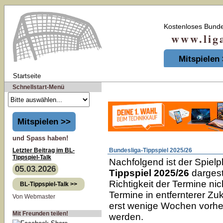
Kostenloses Bunde
www.liga-t
Mitspielen
Startseite
Schnellstart-Menü
Mitspielen >>
und Spass haben!
Letzter Beitrag im BL-
Bundesliga-Tippspiel 2025/26
Tippspiel-Talk
Nachfolgend ist der Spiel
05.03.2026
Tippspiel 2025/26
dargest
Richtigkeit der Termine ni
BL-Tippspiel-Talk >>
Termine in entfernterer Zu
Von Webmaster
erst wenige Wochen vorher
Mit Freunden teilen!
werden.