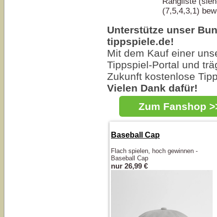
Rangliste (sie
(7,5,4,3,1) bew
Unterstütze unser Bund
tippspiele.de!
Mit dem Kauf einer unse
Tippspiel-Portal und trä
Zukunft kostenlose Tip
Vielen Dank dafür!
Zum Fanshop >
Baseball Cap
Flach spielen, hoch gewinnen -
Baseball Cap
nur 26,99 €