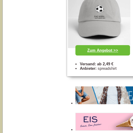
Zum Angebot >>
Versand: ab 2,49 €
Anbieter:
spreadshirt