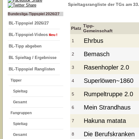
Spieltagsrangliste der TGs am 3
Bundesliga-Tippspiel 2026/27
BL-Tippspiel 2026/27
Tipp-
Platz
Gemeinschaft
BL-Tippspiel-Videos
Ehrbus
1
BL-Tipp abgeben
Bemasch
2
BL Spieltag / Ergebnisse
Rasenhopler 2.0
3
BL-Tippspiel Ranglisten
Superlöwen~1860
Tipper
4
Spieltag
Rumpeltruppe 2.0
5
Gesamt
Mein Strandhaus
6
Fangruppen
Hakuna matata
7
Spieltag
Die Berufskranken
8
Gesamt